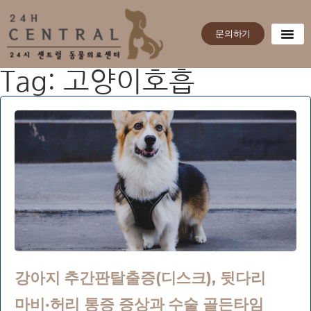
문의하기
Tag: 고양이호흡
강아지 추간판탈출증(디스크), 뒷다리
마비·허리 통증 증상과 수술 골든타임