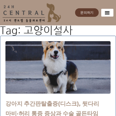
문의하기
Tag: 고양이설사
강아지 추간판탈출증(디스크), 뒷다리
마비·허리 통증 증상과 수술 골든타임