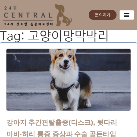
문의하기
Tag: 고양이망막박리
강아지 추간판탈출증(디스크), 뒷다리
마비·허리 통증 증상과 수술 골든타임