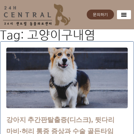
문의하기
Tag: 고양이구내염
강아지 추간판탈출증(디스크), 뒷다리
마비·허리 통증 증상과 수술 골든타임