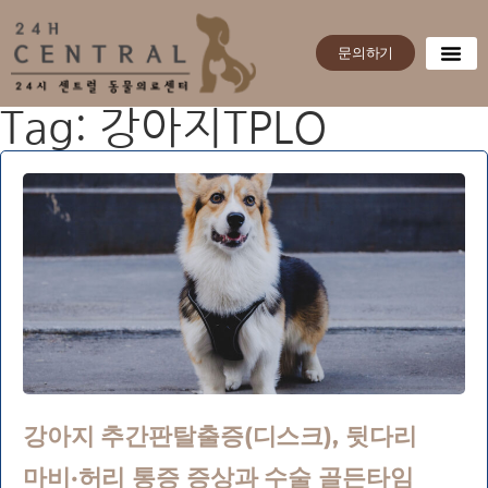
문의하기
Tag: 강아지TPLO
강아지 추간판탈출증(디스크), 뒷다리
마비·허리 통증 증상과 수술 골든타임