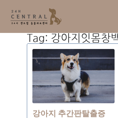
Tag: 강아지잇몸창
강아지 추간판탈출증