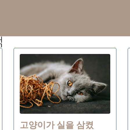
백
고양이가 실을 삼켰