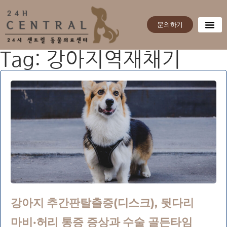
문의하기
Tag: 강아지역재채기
강아지 추간판탈출증(디스크), 뒷다리
마비·허리 통증 증상과 수술 골든타임