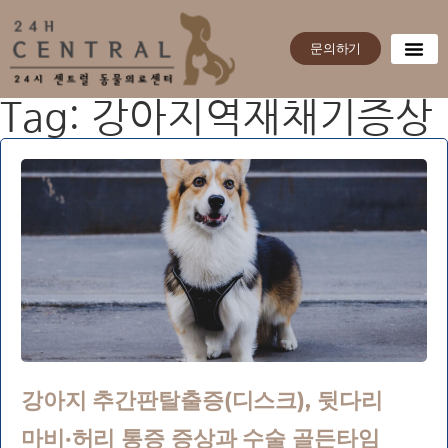
문의하기
Tag: 강아지역재채기증상
강아지 추간판탈출증(디스크), 뒷다리
마비·허리 통증 증상과 수술 골든타임