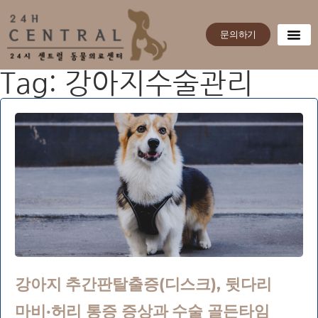
문의하기
Tag: 강아지수술관리
강아지 추간판탈출증(디스크), 뒷다리
마비·허리 통증 증상과 수술 골든타임