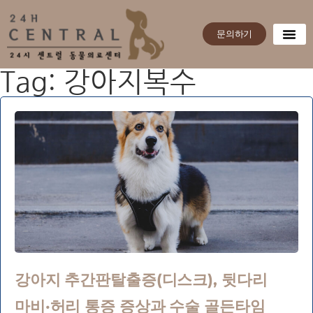
문의하기
Tag: 강아지복수
강아지 추간판탈출증(디스크), 뒷다리
마비·허리 통증 증상과 수술 골든타임