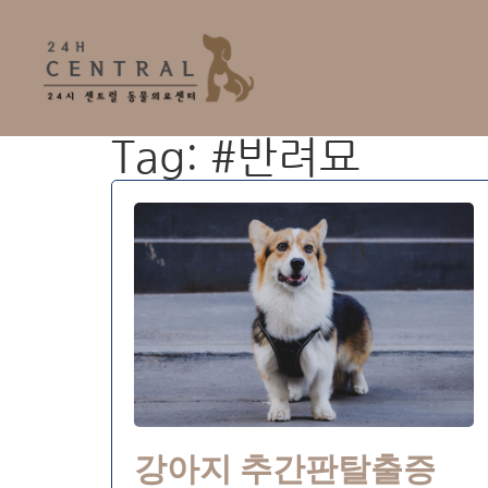
Tag: #반려묘
강아지 추간판탈출증