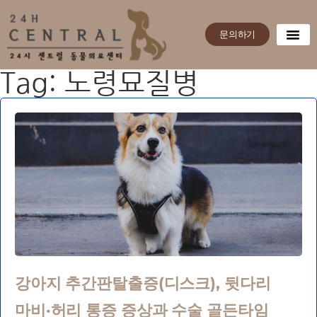
문의하기
Tag: 노령묘질병
강아지 추간판탈출증(디스크), 뒷다리
마비·허리 통증 증상과 수술 골든타임