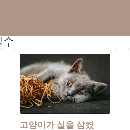
실수
고양이가 실을 삼켰