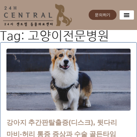
문의하기
Tag: 고양이전문병원
강아지 추간판탈출증(디스크), 뒷다리
마비·허리 통증 증상과 수술 골든타임