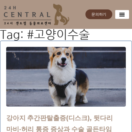
문의하기
Tag: #고양이수술
강아지 추간판탈출증(디스크), 뒷다리
마비·허리 통증 증상과 수술 골든타임