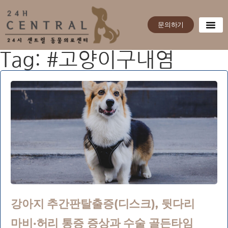
문의하기
Tag: #고양이구내염
강아지 추간판탈출증(디스크), 뒷다리
마비·허리 통증 증상과 수술 골든타임