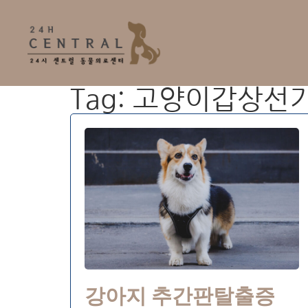
Tag: 고양이갑상
강아지 추간판탈출증