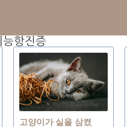
선기능항진증
고양이가 실을 삼켰