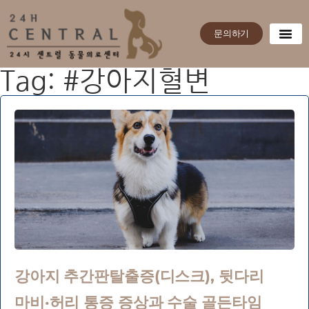
문의하기
Tag: #강아지혈변
강아지 추간판탈출증(디스크), 뒷다리
마비·허리 통증 증상과 수술 골든타임