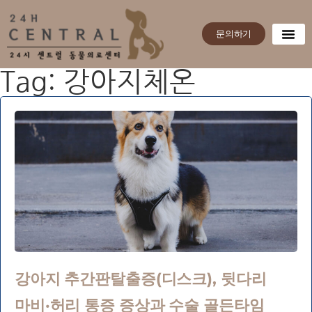
문의하기
Tag: 강아지체온
강아지 추간판탈출증(디스크), 뒷다리
마비·허리 통증 증상과 수술 골든타임