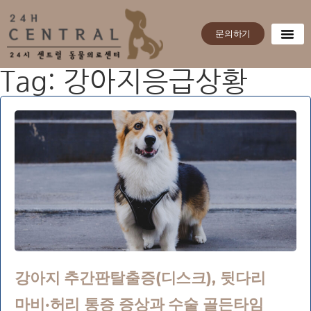
문의하기
Tag: 강아지응급상황
강아지 추간판탈출증(디스크), 뒷다리
마비·허리 통증 증상과 수술 골든타임