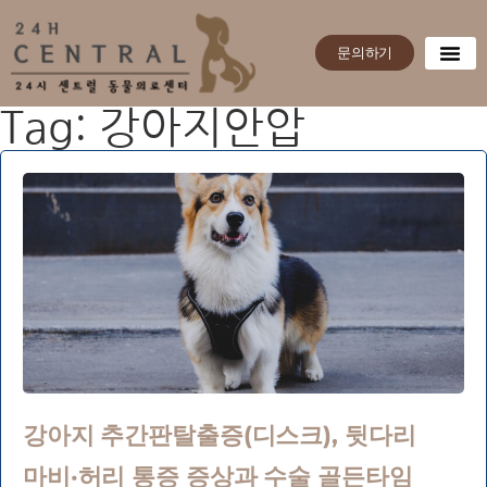
문의하기
Tag: 강아지안압
강아지 추간판탈출증(디스크), 뒷다리
마비·허리 통증 증상과 수술 골든타임