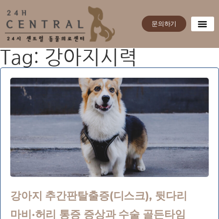
문의하기
Tag: 강아지시력
강아지 추간판탈출증(디스크), 뒷다리
마비·허리 통증 증상과 수술 골든타임