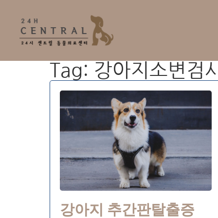
Tag: 강아지소변검
강아지 추간판탈출증