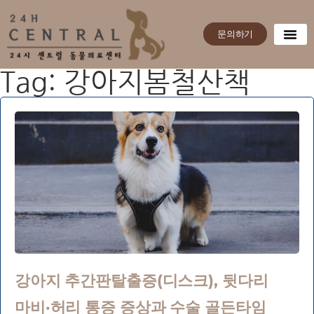
문의하기
Tag: 강아지봄철산책
강아지 추간판탈출증(디스크), 뒷다리
마비·허리 통증 증상과 수술 골든타임