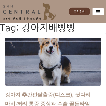
문의하기
Tag: 강아지배빵빵
강아지 추간판탈출증(디스크), 뒷다리
마비·허리 통증 증상과 수술 골든타임