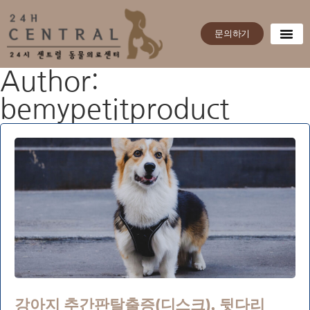
문의하기
Author:
bemypetitproduct
강아지 추간판탈출증(디스크), 뒷다리