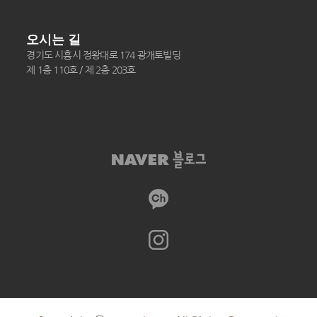
오시는 길
경기도 시흥시 정왕대로 174 광개토빌딩
제 1층 110호 / 제 2층 203호