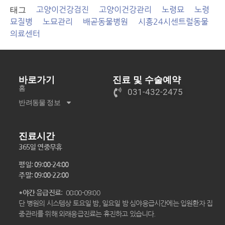
태그
고양이건강검진
고양이건강관리
노령묘
노령
묘질병
노묘관리
배곧동물병원
시흥24시센트럴동물
의료센터
바로가기
진료 및 수술예약
홈
031-432-2475
반려동물 정보
진료시간
365일 연중무휴
평일: 09:00-24:00
주말: 09:00-22:00
*야간 응급진료
: 00:00-09:00
단 병원의 시스템상 토요일 밤, 일요일 밤 심야응급시간에는 입원환자 집
중관리를 위해 외래응급진료는 휴진하고 있습니다.