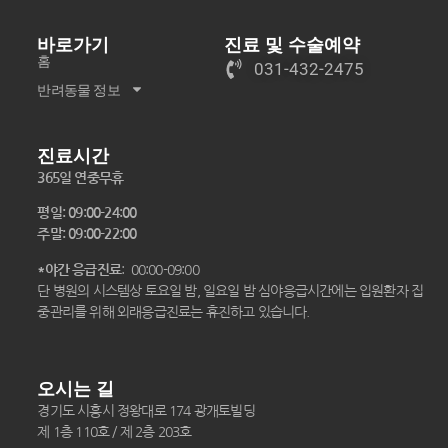
바로가기
진료 및 수술예약
홈
031-432-2475
반려동물 정보
진료시간
365일 연중무휴
평일: 09:00-24:00
주말: 09:00-22:00
*야간 응급진료
: 00:00-09:00
단 병원의 시스템상 토요일 밤, 일요일 밤 심야응급시간에는 입원환자 집
중관리를 위해 외래응급진료는 휴진하고 있습니다.
오시는 길
경기도 시흥시 정왕대로 174 광개토빌딩
제 1층 110호 / 제 2층 203호