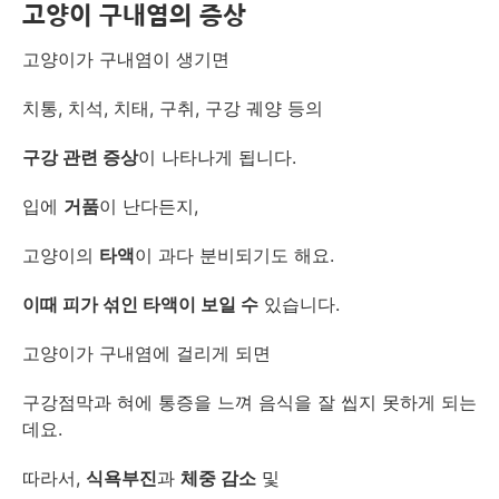
고양이 구내염의 증상
고양이가 구내염이 생기면
치통, 치석, 치태, 구취, 구강 궤양 등의
구강 관련 증상
이 나타나게 됩니다.
입에
거품
이 난다든지,
고양이의
타액
이 과다 분비되기도 해요.
이때 피가 섞인 타액이 보일 수
있습니다.
고양이가 구내염에 걸리게 되면
구강점막과 혀에 통증을 느껴 음식을 잘 씹지 못하게 되는
데요.
따라서,
식욕부진
과
체중 감소
및