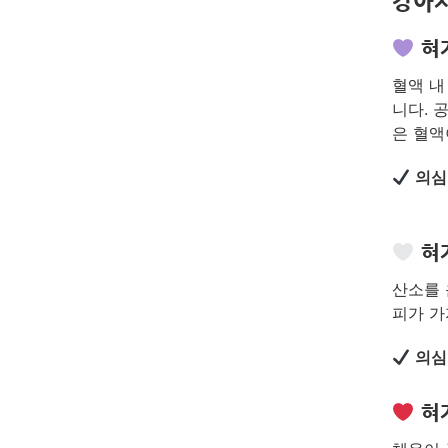
강아지
혀가
혈액 내
니다. 
은 혈액
의심
혀가
산소를 
피가 가
의심
혀가