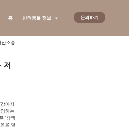
문의하기
홈
반려동물 정보
 저산소증
 저
‘강아지
반영하는
은 ‘창백
있음을 알