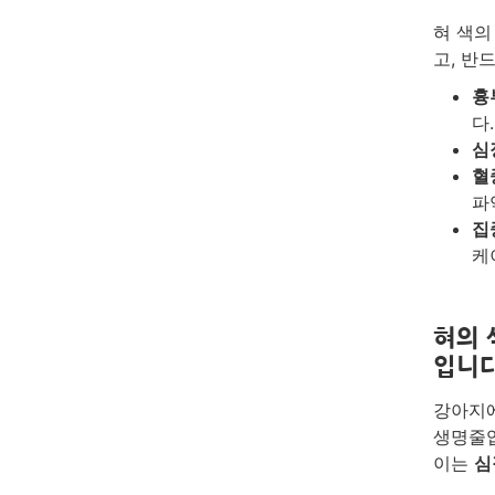
혀 색의
고, 반
흉부
다.
심
혈
파
집
케
혀의 
입니
강아지에
생명줄입
이는
심