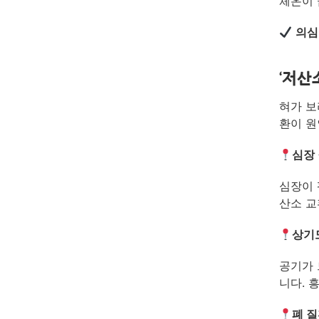
체온이 
의심
‘저산
혀가 보
환이 원
심장 
심장이 
산소 교
상기도
공기가 
니다. 
폐 