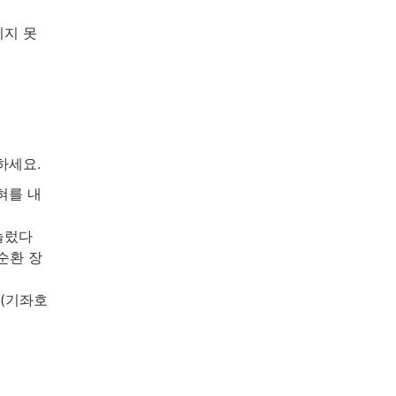
이지 못
하세요.
혀를 내
눌렀다
순환 장
지(기좌호