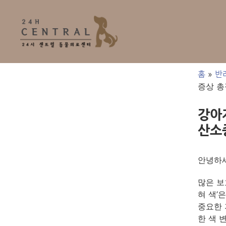
»
홈
반
증상 
강아
산소
안녕하세
많은 보
혀 색’
중요한 
한 색 