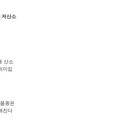
 저산소
에 산소
 의미입
 품종은
탁해진다