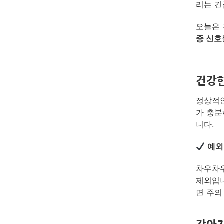
리는 긴
오늘은 
증 신호
건강한
정상적
가 충분
니다.
예외
차우차우
제외입니
면 주의