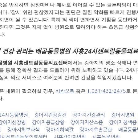
을 방치하면 심장마비나 폐사로 이어질 수 있는 골든타임이 매
다. ‘잠시 쉬면 괜찮겠지’라는 판단은 질환 악화를 빠르게 진
지연이 될 수 있습니다. 특히 혀 색이 변하면서 기침을 동반하거
진다면 그것은 지체 없이 병원으로 달려와야 하는 초응급 상황
다.
 건강 관리는 배곧동물병원 시흥24시센트럴동물의
물병원 시흥센트럴동물의료센터
에서는 강아지의 평소 상태나 연
를 통해 정확한 결과를 도출하기 위해 노력하고 있습니다. 24시
상의 의료 서비스로 여러분의 반려견 건강을 책임지겠습니다.
혹은 내원이 필요하실 경우,
혹은
로 문
카카오톡
T.031-432-2475
.
24시동물병원
강아지건강검진
강아지건강관리
강아지병원
강아지심장병
강아지응급상황
강아지저산소증
강아지청색증
종
강아지혀보라색
강아지혀색깔
강아지호흡곤란
배곧동물
4시센트럴동물의료센터
시흥강아지병원
시흥동물병원