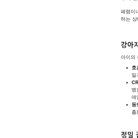
폐렴이나
하는 상
강아지
아이의 
호
밀
C
뗐
애
동
흡
정밀 