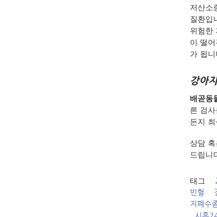
저산소증
질환입니
위험한 
이 떨어
가 됩니
강아지
배곧동
른 검사
든지 최
​상담 
드립니다
태그
빈혈
지폐수
시흥2