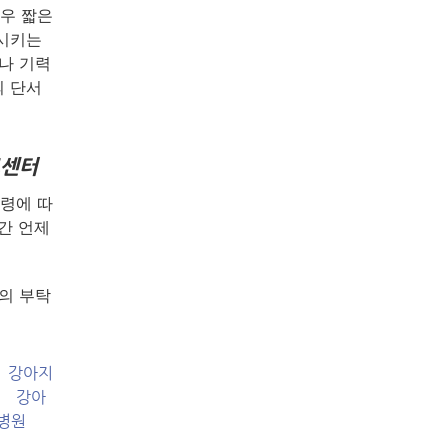
우 짧은
행시키는
나 기력
의 단서
료센터
령에 따
간 언제
의 부탁
강아지
강아
병원