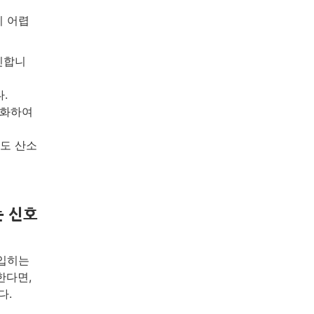
기 어렵
인합니
.
치화하여
도 산소
는 신호
 입히는
한다면,
다.