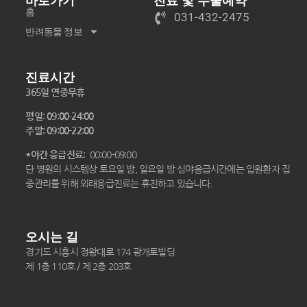
바로가기
진료 및 수술예약
홈
031-432-2475
반려동물 정보
진료시간
365일 연중무휴
평일: 09:00-24:00
주말: 09:00-22:00
*야간 응급진료
: 00:00-09:00
단 병원의 시스템상 토요일 밤, 일요일 밤 심야응급시간에는 입원환자 집
중관리를 위해 외래응급진료는 휴진하고 있습니다.
오시는 길
경기도 시흥시 정왕대로 174 광개토빌딩
제 1층 110호 / 제 2층 203호