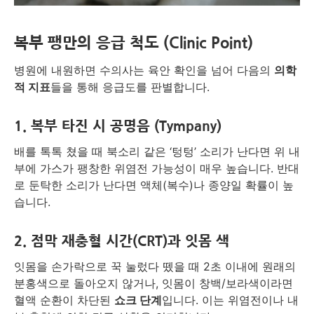
복부 팽만의 응급 척도 (Clinic Point)
병원에 내원하면 수의사는 육안 확인을 넘어 다음의
의학
적 지표
들을 통해 응급도를 판별합니다.
1. 복부 타진 시 공명음 (Tympany)
배를 톡톡 쳤을 때 북소리 같은 ‘텅텅’ 소리가 난다면 위 내
부에 가스가 팽창한 위염전 가능성이 매우 높습니다. 반대
로 둔탁한 소리가 난다면 액체(복수)나 종양일 확률이 높
습니다.
2. 점막 재충혈 시간(CRT)과 잇몸 색
잇몸을 손가락으로 꾹 눌렀다 뗐을 때 2초 이내에 원래의
분홍색으로 돌아오지 않거나, 잇몸이 창백/보라색이라면
혈액 순환이 차단된
쇼크 단계
입니다. 이는 위염전이나 내