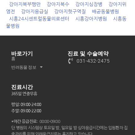
강아지복부팽만
강아지복수
강아지심장병
강아지위
염전
강아지응급실
강아지헛구역질
배곧동물병원
시흥24시센트럴동물의료센터
시흥강아지병원
시흥동
물병원
바로가기
진료 및 수술예약
홈
031-432-2475
반려동물 정보
진료시간
365일 연중무휴
평일: 09:00-24:00
주말: 09:00-22:00
*야간 응급진료
: 00:00-09:00
단 병원의 시스템상 토요일 밤, 일요일 밤 심야응급시간에는 입원환자 집
중관리를 위해 외래응급진료는 휴진하고 있습니다.