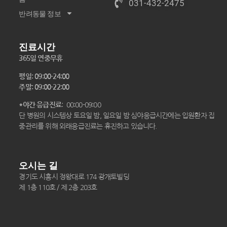
031-432-2475
반려동물 정보
진료시간
365일 연중무휴
평일: 09:00-24:00
주말: 09:00-22:00
*야간 응급진료
: 00:00-09:00
단 병원의 시스템상 토요일 밤, 일요일 밤 심야응급시간에는 입원환자 집
중관리를 위해 외래응급진료는 휴진하고 있습니다.
오시는 길
경기도 시흥시 정왕대로 174 광개토빌딩
제 1층 110호 / 제 2층 203호